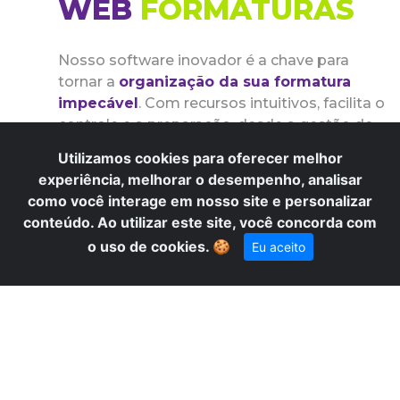
WEB
FORMATURAS
Nosso software inovador é a chave para
tornar a
organização da sua formatura
impecável
. Com recursos intuitivos, facilita o
controle e a preparação, desde a gestão de
convidados até a coordenação dos eventos.
Utilizamos cookies para oferecer melhor
experiência, melhorar o desempenho, analisar
Garanta uma
formatura memorável
com
como você interage em nosso site e personalizar
eficiência e organização incomparáveis
.
conteúdo. Ao utilizar este site, você concorda com
×
Precisa de ajuda? Fale conosco
o uso de cookies.
🍪
Eu aceito
pelo WhatsApp!