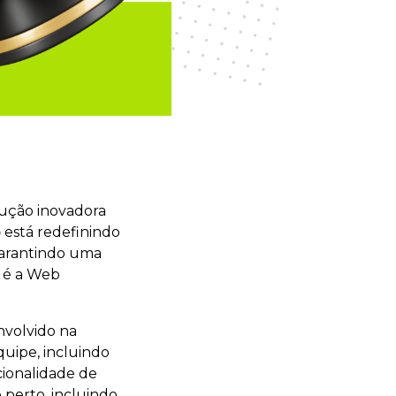
ução inovadora
o
está redefinindo
garantindo uma
a é a Web
nvolvido na
quipe, incluindo
cionalidade de
perto, incluindo