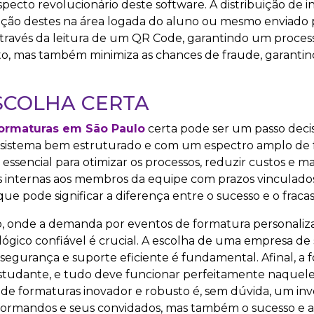
ecto revolucionário deste software. A distribuição de i
zação destes na área logada do aluno ou mesmo enviado p
através da leitura de um QR Code, garantindo um process
ento, mas também minimiza as chances de fraude, garanti
SCOLHA CERTA
formaturas em São Paulo
certa pode ser um passo decis
sistema bem estruturado e com um espectro amplo de 
ssencial para otimizar os processos, reduzir custos e ma
efas internas aos membros da equipe com prazos vinculado
que pode significar a diferença entre o sucesso e o frac
o, onde a demanda por eventos de formatura personaliz
lógico confiável é crucial. A escolha de uma empresa de
segurança e suporte eficiente é fundamental. Afinal, a
estudante, e tudo deve funcionar perfeitamente naquele 
e formaturas inovador e robusto é, sem dúvida, um inv
 formandos e seus convidados, mas também o sucesso e 