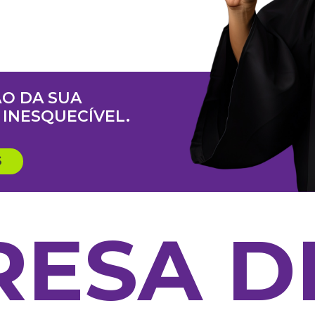
O DA SUA
INESQUECÍVEL.
S
RESA D