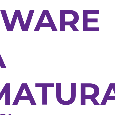
TWARE
A
MATUR