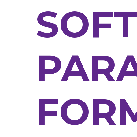
SOF
PAR
FOR