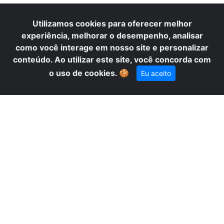
O
Utilizamos cookies para oferecer melhor
experiência, melhorar o desempenho, analisar
como você interage em nosso site e personalizar
conteúdo. Ao utilizar este site, você concorda com
×
Precisa de ajuda? Fale conosco
o uso de cookies.
🍪
Eu aceito
pelo WhatsApp!