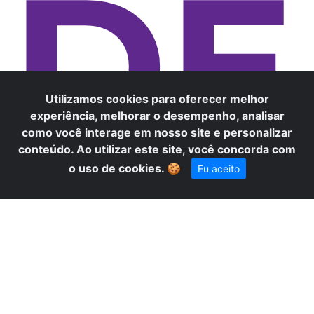
DE
Utilizamos cookies para oferecer melhor
experiência, melhorar o desempenho, analisar
como você interage em nosso site e personalizar
conteúdo. Ao utilizar este site, você concorda com
×
Precisa de ajuda? Fale conosco
o uso de cookies.
🍪
Eu aceito
pelo WhatsApp!
FO