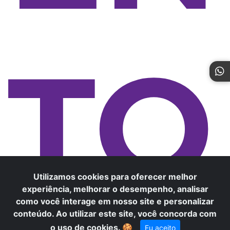
TO
Utilizamos cookies para oferecer melhor
experiência, melhorar o desempenho, analisar
como você interage em nosso site e personalizar
conteúdo. Ao utilizar este site, você concorda com
×
Precisa de ajuda? Fale conosco
o uso de cookies.
🍪
Eu aceito
pelo WhatsApp!