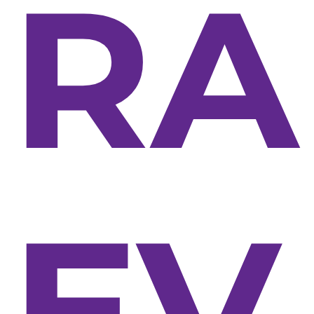
RA
EV