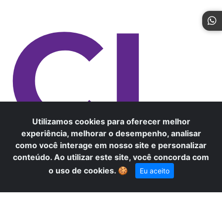
CI
Utilizamos cookies para oferecer melhor
experiência, melhorar o desempenho, analisar
como você interage em nosso site e personalizar
conteúdo. Ao utilizar este site, você concorda com
×
Precisa de ajuda? Fale conosco
o uso de cookies.
🍪
Eu aceito
pelo WhatsApp!