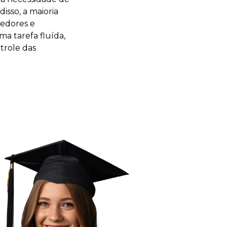
isso, a maioria
dedores e
ma tarefa fluída,
trole das