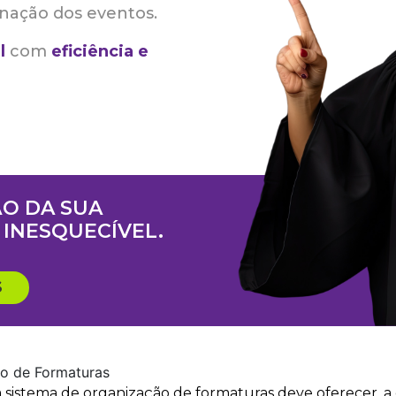
nação dos eventos.
l
com
eficiência e
O DA SUA
INESQUECÍVEL.
S
ão de Formaturas
 sistema de organização de formaturas deve oferecer, a 