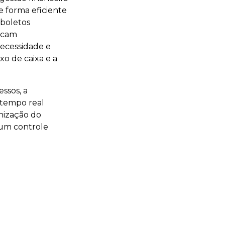
e forma eficiente
 boletos
ficam
ecessidade e
xo de caixa e a
essos, a
 tempo real
nização do
 um controle