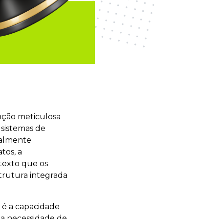
nção meticulosa
 sistemas de
ialmente
tos, a
texto que os
rutura integrada
s é a capacidade
 a necessidade de