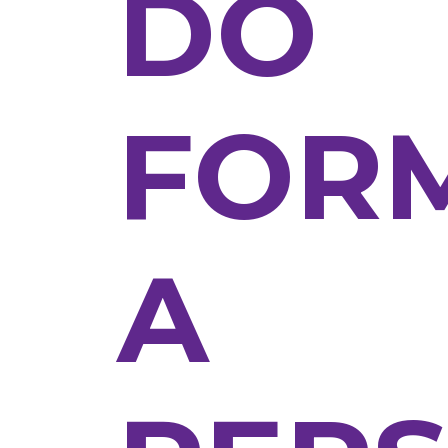
DO
FOR
A