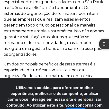
especialmente em grandes cidades como São Paulo,
a eficiência e a eficácia são fundamentais. Os
sistemas de organização de formatura permitem
que as empresas que realizam esses eventos
gerenciem todo o fluxo operacional de maneira
extremamente ampla e sistemática. Isso não apenas
garante a satisfação dos alunos que estão se
formando e de seus convidados, mas também
assegura uma gestão tranquila e sem estresse para
os organizadores.
Um dos principais benefícios desses sistemas é a
capacidade de unificar todas as etapas da
organização de uma formatura em uma única
plataforma. Isso inclui desde o acesso seguro ao
Utilizamos cookies para oferecer melhor
sistema por todos os membros da equipe, até a
experiência, melhorar o desempenho, analisar
gestão de contratos, financeira e até o controle de
como você interage em nosso site e personalizar
ingressos. A capacidade de atribuir tarefas internas e
conteúdo. Ao utilizar este site, você concorda com
acompanhar o progresso de cada etapa do evento
×
Precisa de ajuda? Fale conosco