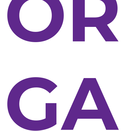
OR
GA