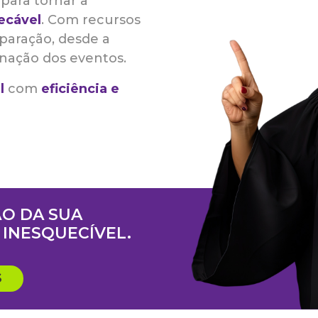
para tornar a
ecável
. Com recursos
reparação, desde a
nação dos eventos.
l
com
eficiência e
O DA SUA
INESQUECÍVEL.
S