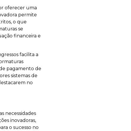
or oferecer uma
ovadora permite
ritos, o que
maturas se
uação financeira e
gressos facilita a
Formaturas
o de pagamento de
ores sistemas de
destacarem no
as necessidades
ões inovadoras,
para o sucesso no