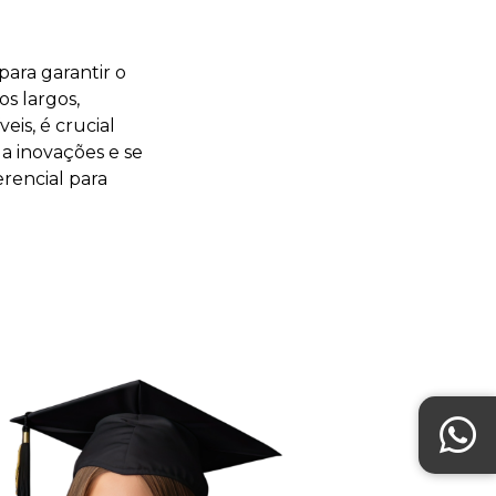
ara garantir o
s largos,
is, é crucial
a inovações e se
rencial para