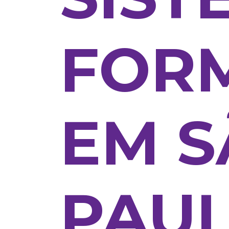
FOR
EM 
PAU