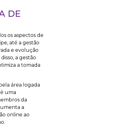
A DE
os os aspectos de
pe, até a gestão
rada e evolução
disso, a gestão
 otimiza a tomada
 pela área logada
, é uma
 membros da
 aumenta a
ão online ao
o.