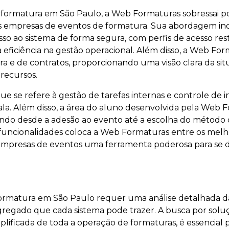
 formatura em São Paulo, a Web Formaturas sobressai p
as empresas de eventos de formatura. Sua abordagem in
o ao sistema de forma segura, com perfis de acesso rest
 eficiência na gestão operacional. Além disso, a Web For
ira e de contratos, proporcionando uma visão clara da sit
recursos.
ue se refere à gestão de tarefas internas e controle de in
la. Além disso, a área do aluno desenvolvida pela Web 
itindo desde a adesão ao evento até a escolha do métod
 funcionalidades coloca a Web Formaturas entre os melh
empresas de eventos uma ferramenta poderosa para se 
formatura em São Paulo requer uma análise detalhada d
gregado que cada sistema pode trazer. A busca por soluç
lificada de toda a operação de formaturas, é essencial 