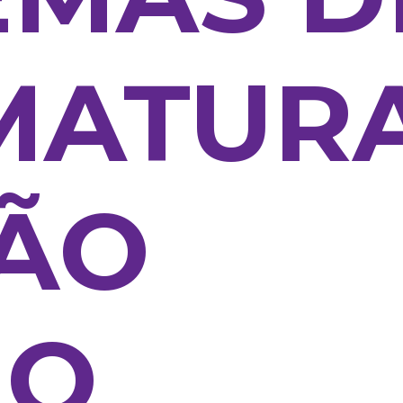
MATUR
SÃO
LO