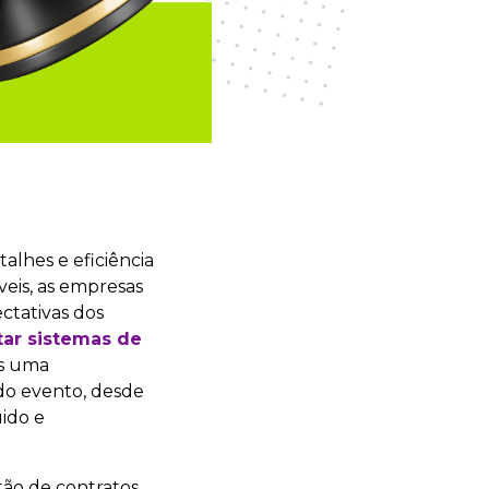
alhes e eficiência
eis, as empresas
ctativas dos
tar sistemas de
as uma
do evento, desde
uido e
ão de contratos,