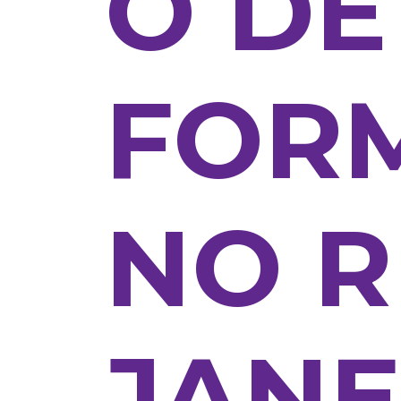
O DE
FOR
NO R
JANE