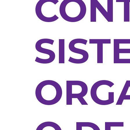
CON
SIST
ORG