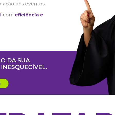
nação dos eventos.
l
com
eficiência e
O DA SUA
INESQUECÍVEL.
S