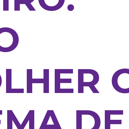
O
LHER 
EMA DE