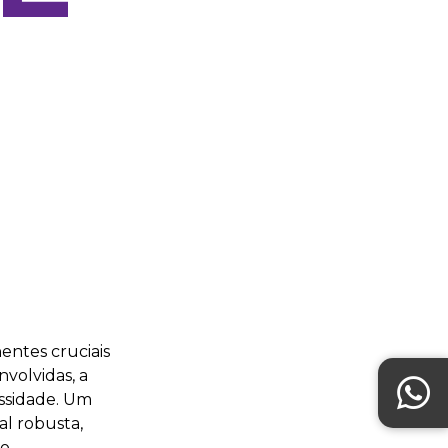
entes cruciais
volvidas, a
ssidade. Um
l robusta,
o.