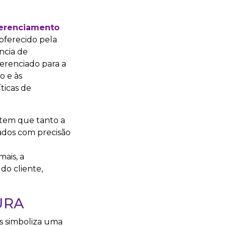
gerenciamento
oferecido pela
ncia de
ferenciado para a
o e às
ticas de
ntem que tanto a
ados com precisão
o
ais, a
do cliente,
URA
s simboliza uma