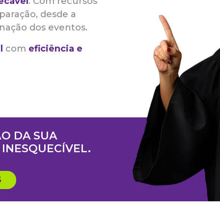
ecável
. Com recursos
reparação, desde a
nação dos eventos.
l
com
eficiência e
O DA SUA
INESQUECÍVEL.
S