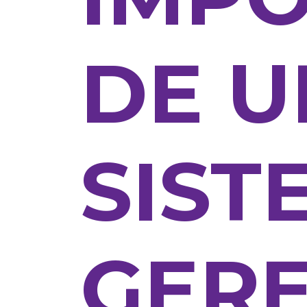
DE 
SIST
GER