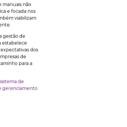
te manuais não
ica e focada nos
ambém viabilizam
ente.
a gestão de
 estabelece
expectativas dos
 empresas de
 caminho para a
sistema de
e gerenciamento