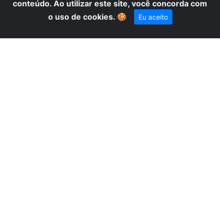
conteúdo. Ao utilizar este site, você concorda com
×
Precisa de ajuda? Fale conosco
o uso de cookies.
🍪
Eu aceito
pelo WhatsApp!
ST