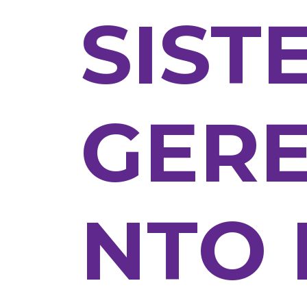
SIST
GER
NTO 