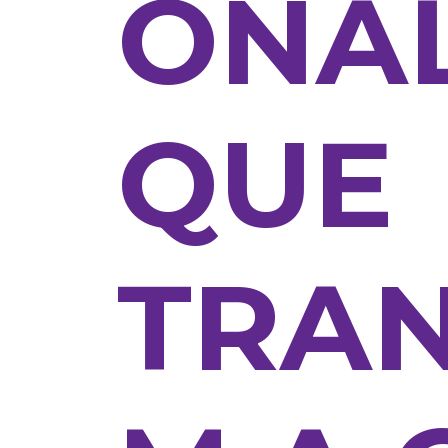
ONA
QUE
TRA