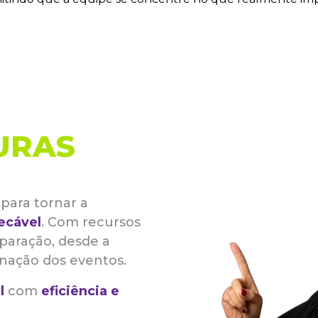
URAS
para tornar a
ecável
. Com recursos
reparação, desde a
nação dos eventos.
l
com
eficiência e