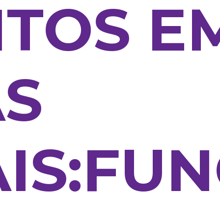
TOS E
AS
IS:FUN