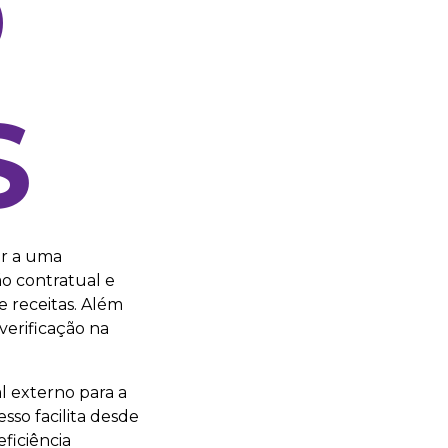
O
S
er a uma
o contratual e
e receitas. Além
verificação na
l externo para a
sso facilita desde
ficiência