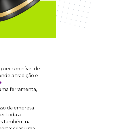
equer um nível de
nde a tradição e
e
 uma ferramenta,
esso da empresa
er toda a
mas também na
orta: criar uma