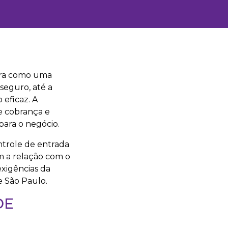
ira como uma
seguro, até a
 eficaz. A
e cobrança e
para o negócio.
ontrole de entrada
m a relação com o
exigências da
 São Paulo.
DE