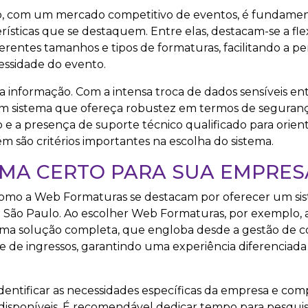
, com um mercado competitivo de eventos, é fundament
sticas que se destaquem. Entre elas, destacam-se a flex
erentes tamanhos e tipos de formaturas, facilitando a pe
cessidade do evento.
 informação. Com a intensa troca de dados sensíveis en
m sistema que ofereça robustez em termos de seguranç
so e a presença de suporte técnico qualificado para orien
 são critérios importantes na escolha do sistema.
EMA CERTO PARA SUA EMPRES
 como a Web Formaturas se destacam por oferecer um si
 São Paulo. Ao escolher Web Formaturas, por exemplo,
uma solução completa, que engloba desde a gestão de c
ole de ingressos, garantindo uma experiência diferenciada
dentificar as necessidades específicas da empresa e com
disponíveis. É recomendável dedicar tempo para pesquisar