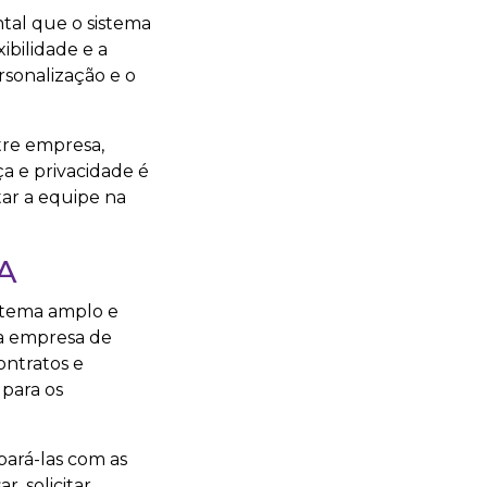
al que o sistema
ibilidade e a
rsonalização e o
tre empresa,
a e privacidade é
tar a equipe na
A
stema amplo e
 a empresa de
ontratos e
 para os
pará-las com as
, solicitar