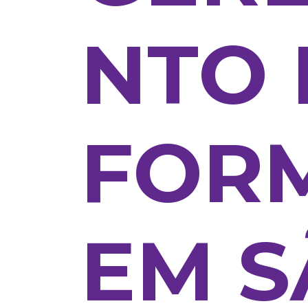
NTO 
FOR
EM 