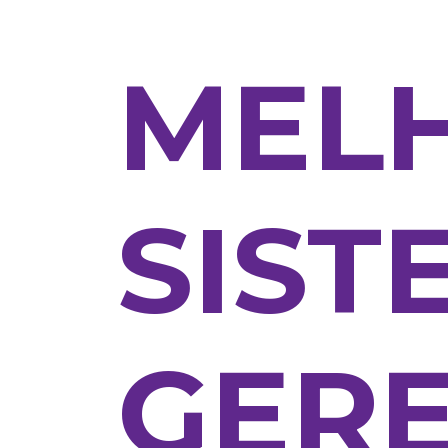
MEL
SIST
GER