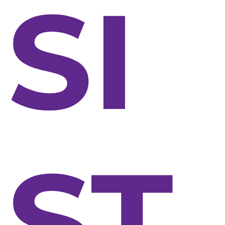
SI
ST