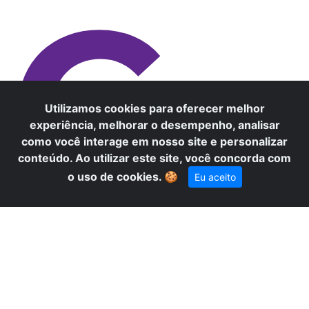
C
Utilizamos cookies para oferecer melhor
experiência, melhorar o desempenho, analisar
como você interage em nosso site e personalizar
conteúdo. Ao utilizar este site, você concorda com
×
Precisa de ajuda? Fale conosco
o uso de cookies.
🍪
Eu aceito
pelo WhatsApp!