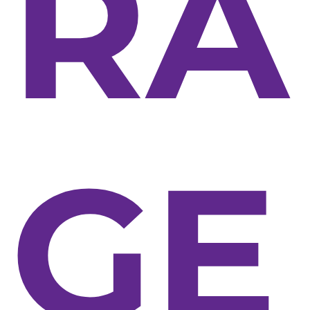
RA
GE