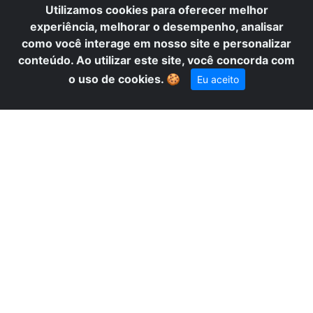
Utilizamos cookies para oferecer melhor
experiência, melhorar o desempenho, analisar
como você interage em nosso site e personalizar
conteúdo. Ao utilizar este site, você concorda com
×
Precisa de ajuda? Fale conosco
o uso de cookies.
🍪
Eu aceito
pelo WhatsApp!
SP