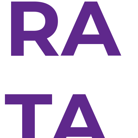
RA
TA