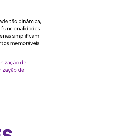
ade tão dinâmica,
 funcionalidades
enas simplificam
entos memoráveis
anização de
nização de
ES