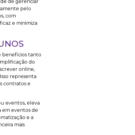
ade de gerenciar
etamente pelo
os, com
ficaz e minimiza
LUNOS
 benefícios tanto
implificação do
screver online,
Isso representa
s contratos e
ou eventos, eleva
ta em eventos de
omatização e a
ceira mais