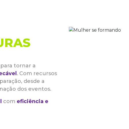
URAS
para tornar a
ecável
. Com recursos
reparação, desde a
nação dos eventos.
l
com
eficiência e