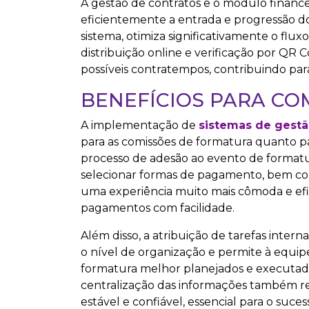
A gestão de contratos e o módulo financei
eficientemente a entrada e progressão do
sistema, otimiza significativamente o flux
distribuição online e verificação por QR 
possíveis contratempos, contribuindo par
BENEFÍCIOS PARA CO
A implementação de
sistemas de gestã
para as comissões de formatura quanto pa
processo de adesão ao evento de formatur
selecionar formas de pagamento, bem como
uma experiência muito mais cômoda e efi
pagamentos com facilidade.
Além disso, a atribuição de tarefas inter
o nível de organização e permite à equip
formatura melhor planejados e executado
centralização das informações também re
estável e confiável, essencial para o suc