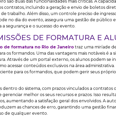
ro são duas das funcionalidades mais críticas. A capacid
s contratos, incluindo a geração e envio de boletos dir
o de trabalho. Além disso, um controle preciso de ingress
Code no dia do evento, assegura uma gestão de público e
a a segurança e o sucesso do evento.
MISSÕES DE FORMATURA E A
o de formatura no Rio de Janeiro
traz uma miríade de
ra os formandos. Uma das vantagens mais notáveis é a s
a. Através de um portal externo, os alunos podem se in
 acessar conteúdos exclusivos na área administrativa. 
ciente para os formandos, que podem gerir seus próprio
nas dentro do sistema, com prazos vinculados a contratos 
e gerenciar melhor os seus recursos e prazos. Isso resul
s, aumentando a satisfação geral dos envolvidos. A aut
duzem as chances de erro, garantindo uma gestão finan
esso de qualquer evento.