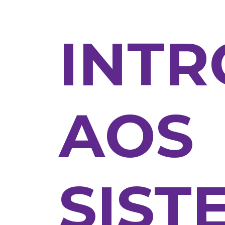
INT
AOS
SIST