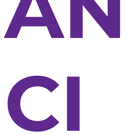
ÂN
CI