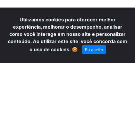
UR
Utilizamos cookies para oferecer melhor
experiência, melhorar o desempenho, analisar
como você interage em nosso site e personalizar
conteúdo. Ao utilizar este site, você concorda com
×
Precisa de ajuda? Fale conosco
o uso de cookies.
🍪
Eu aceito
pelo WhatsApp!
A