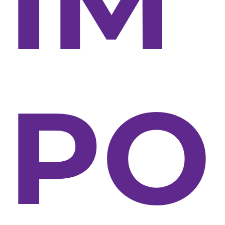
IM
PO