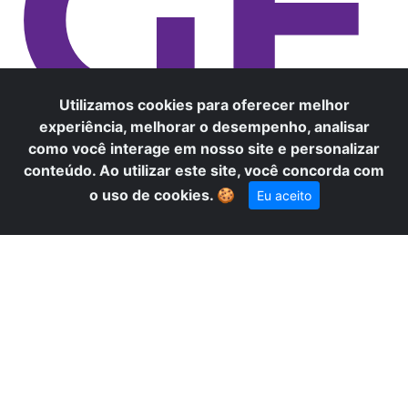
GE
Utilizamos cookies para oferecer melhor
experiência, melhorar o desempenho, analisar
como você interage em nosso site e personalizar
conteúdo. Ao utilizar este site, você concorda com
×
R
Precisa de ajuda? Fale conosco
o uso de cookies.
🍪
Eu aceito
pelo WhatsApp!