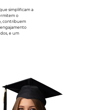
que simplificam a
permitem o
o, contribuem
 e engajamento
ados, e um