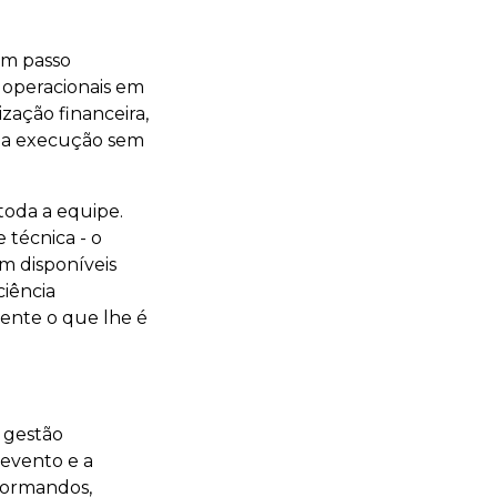
um passo
 operacionais em
zação financeira,
uma execução sem
toda a equipe.
técnica - o
am disponíveis
ciência
ente o que lhe é
 gestão
 evento e a
formandos,