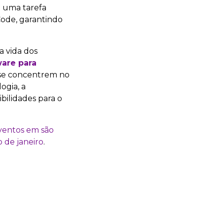
a uma tarefa
Code, garantindo
a vida dos
ware para
 se concentrem no
ogia, a
ibilidades para o
ventos em são
o de janeiro
.