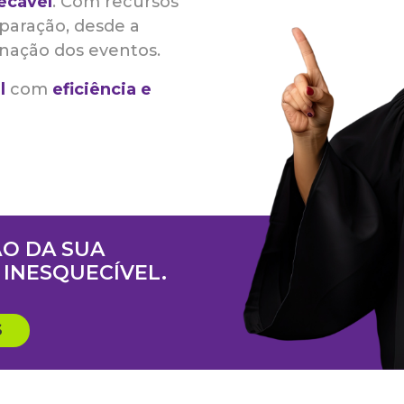
ecável
. Com recursos
reparação, desde a
nação dos eventos.
l
com
eficiência e
O DA SUA
INESQUECÍVEL.
S