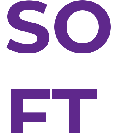
SO
FT