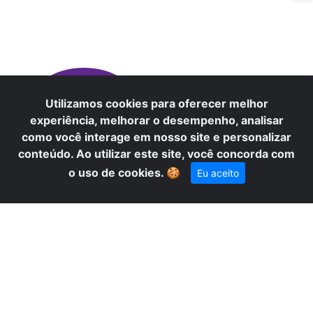
O
Utilizamos cookies para oferecer melhor
experiência, melhorar o desempenho, analisar
como você interage em nosso site e personalizar
conteúdo. Ao utilizar este site, você concorda com
×
Precisa de ajuda? Fale conosco
o uso de cookies.
🍪
Eu aceito
pelo WhatsApp!