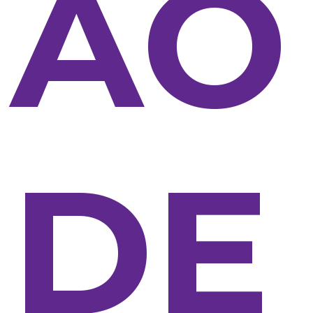
ÃO
DE