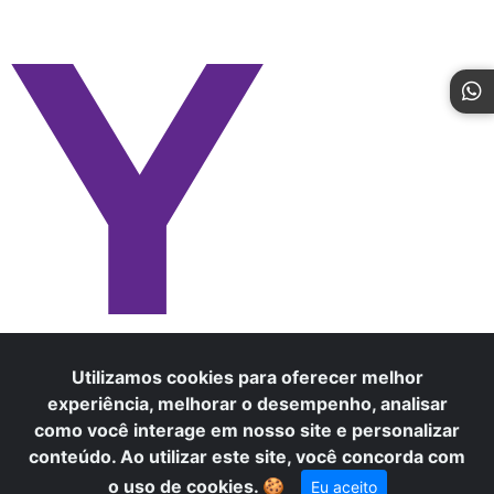
Y
Utilizamos cookies para oferecer melhor
experiência, melhorar o desempenho, analisar
como você interage em nosso site e personalizar
conteúdo. Ao utilizar este site, você concorda com
×
Precisa de ajuda? Fale conosco
o uso de cookies.
🍪
Eu aceito
pelo WhatsApp!